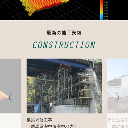
最新の施工実績
橋梁補修工事
新設道路
〔群馬県安中市安中地内〕
〔群馬県